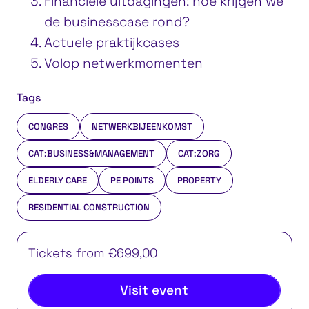
Financiële uitdagingen: hoe krijgen we
de businesscase rond?
Actuele praktijkcases
Volop netwerkmomenten
Tags
CONGRES
NETWERKBIJEENKOMST
CAT:BUSINESS&MANAGEMENT
CAT:ZORG
ELDERLY CARE
PE POINTS
PROPERTY
RESIDENTIAL CONSTRUCTION
Tickets from €699,00
Visit event