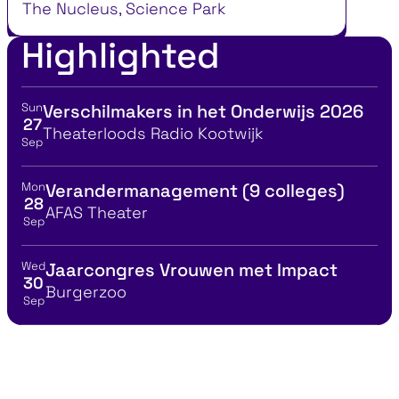
The Nucleus, Science Park
Highlighted
Sun
Verschilmakers in het Onderwijs 2026
View event details for:
27
Location
Theaterloods Radio Kootwijk
Sep
Mon
Verandermanagement (9 colleges)
View event details for:
28
Location
AFAS Theater
Sep
Wed
Jaarcongres Vrouwen met Impact
View event details for:
30
Location
Burgerzoo
Sep