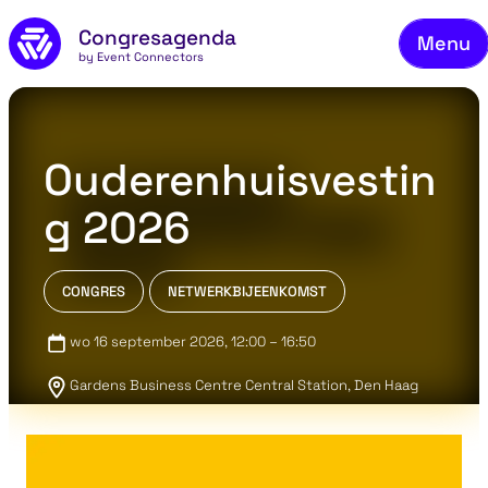
Fi
Skip to main content
Congresagenda
Menu
Fi
by Event Connectors
Re
M
Ouderenhuisvestin
Re
g 2026
A
Co
CONGRES
NETWERKBIJEENKOMST
wo 16 september 2026
, 12:00 – 16:50
Gardens Business Centre Central Station, Den Haag