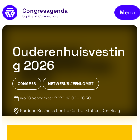
On
Naar de inhoud
Congresagenda
Menu
Be
by Event Connectors
Me
Ve
Ouderenhuisvestin
C
g 2026
Ov
Bl
CONGRES
NETWERKBIJEENKOMST
Co
wo 16 september 2026
, 12:00 – 16:50
Gardens Business Centre Central Station, Den Haag