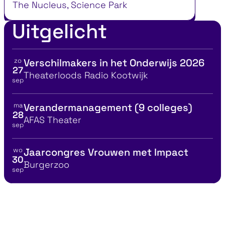
The Nucleus, Science Park
Uitgelicht
zo
Verschilmakers in het Onderwijs 2026
Bekijk details voor
27
Locatie
Theaterloods Radio Kootwijk
sep
ma
Verandermanagement (9 colleges)
Bekijk details voor
28
Locatie
AFAS Theater
sep
wo
Jaarcongres Vrouwen met Impact
Bekijk details voor
30
Locatie
Burgerzoo
sep
gementboek Top 100
MBA in één dag 