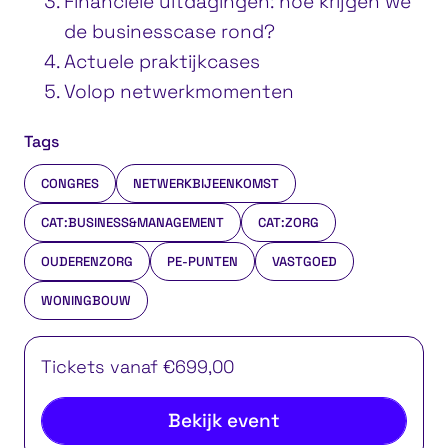
Financiële uitdagingen: hoe krijgen we
de businesscase rond?
Actuele praktijkcases
Volop netwerkmomenten
Tags
CONGRES
NETWERKBIJEENKOMST
CAT:BUSINESS&MANAGEMENT
CAT:ZORG
OUDERENZORG
PE-PUNTEN
VASTGOED
WONINGBOUW
Tickets vanaf €699,00
Bekijk event