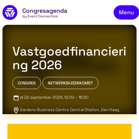
Fi
Skip to main content
Congresagenda
Menu
Fi
by Event Connectors
Re
M
Vastgoedfinancieri
Re
ng 2026
A
Co
CONGRES
NETWERKBIJEENKOMST
di 22 september 2026
, 12:00 – 16:30
Gardens Business Centre Central Station, Den Haag