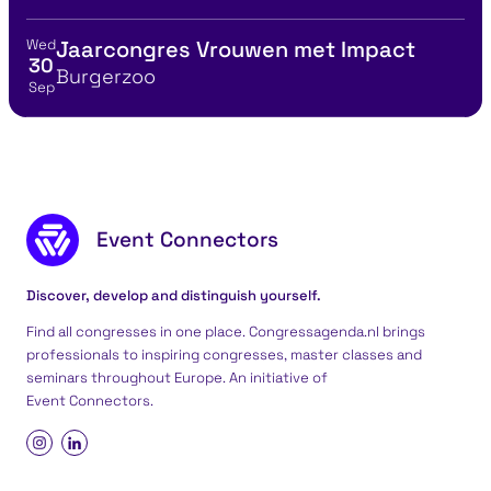
Wed
Jaarcongres Vrouwen met Impact
View event details for:
30
Location
Burgerzoo
Sep
Footer content
Event Connectors
Discover, develop and distinguish yourself.
Find all congresses in one place. Congressagenda.nl brings
professionals to inspiring congresses, master classes and
seminars throughout Europe. An initiative of
Event Connectors
.