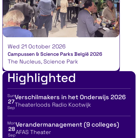
Wed 21 October 2026
Campussen & Science Parks België 2026
The Nucleus, Science Park
Highlighted
Sun
Verschilmakers in het Onderwijs 2026
View event details for:
27
Location
Theaterloods Radio Kootwijk
Sep
Mon
Verandermanagement (9 colleges)
View event details for:
28
Location
AFAS Theater
Sep