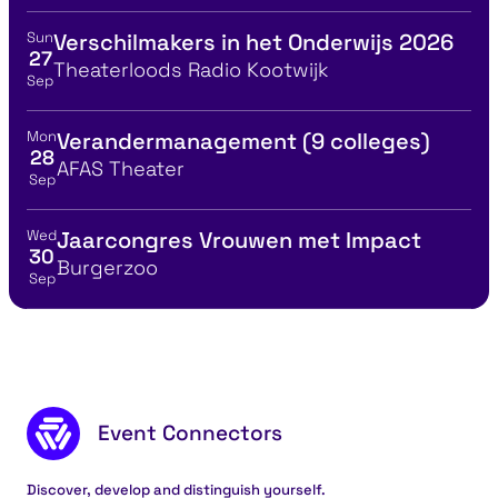
Sun
Verschilmakers in het Onderwijs 2026
View event details for:
27
Location
Theaterloods Radio Kootwijk
Sep
Mon
Verandermanagement (9 colleges)
View event details for:
28
Location
AFAS Theater
Sep
Wed
Jaarcongres Vrouwen met Impact
View event details for:
30
Location
Burgerzoo
Sep
Footer content
Event Connectors
Discover, develop and distinguish yourself.