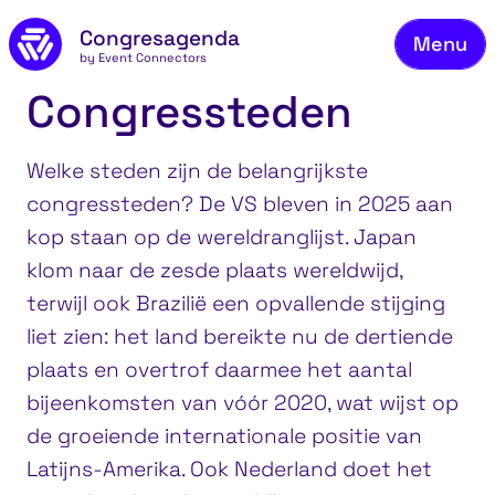
Ons
Naar de inhoud
Congresagenda
Menu
Bek
by Event Connectors
Mel
Congressteden
Vee
Welke steden zijn de belangrijkste
Co
congressteden? De VS bleven in 2025 aan
Ov
kop staan op de wereldranglijst. Japan
klom naar de zesde plaats wereldwijd,
Bl
terwijl ook Brazilië een opvallende stijging
Co
liet zien: het land bereikte nu de dertiende
plaats en overtrof daarmee het aantal
bijeenkomsten van vóór 2020, wat wijst op
de groeiende internationale positie van
Latijns-Amerika. Ook Nederland doet het