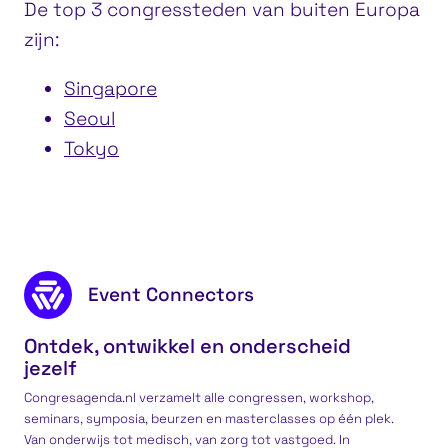
De top 3 congressteden van buiten Europa
zijn:
Singapore
Seoul
Tokyo
No show = No go
M
Footer content
Event Connectors
Ontdek, ontwikkel en onderscheid
jezelf
Congresagenda.nl verzamelt alle congressen, workshop,
seminars, symposia, beurzen en masterclasses op één plek.
Van onderwijs tot medisch, van zorg tot vastgoed. In