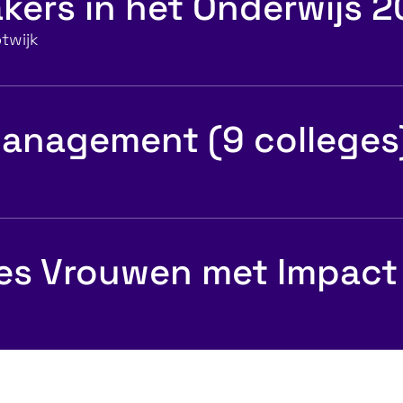
kers in het Onderwijs 
twijk
anagement (9 colleges
es Vrouwen met Impact
f leiderschap
Communicatie 