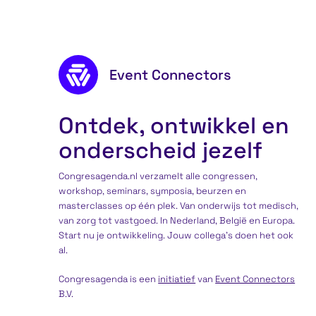
Footer content
Event Connectors
Ontdek, ontwikkel en
onderscheid jezelf
Congresagenda.nl verzamelt alle congressen,
workshop, seminars, symposia, beurzen en
masterclasses op één plek. Van onderwijs tot medisch,
van zorg tot vastgoed. In Nederland, België en Europa.
Start nu je ontwikkeling. Jouw collega’s doen het ook
al.
Congresagenda is een
initiatief
van
Event Connectors
B.V.