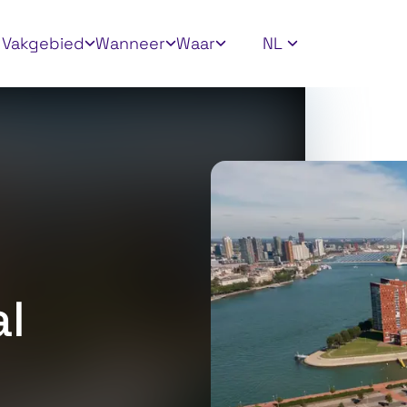
ly filters
Vakgebied
Wanneer
Waar
NL
al