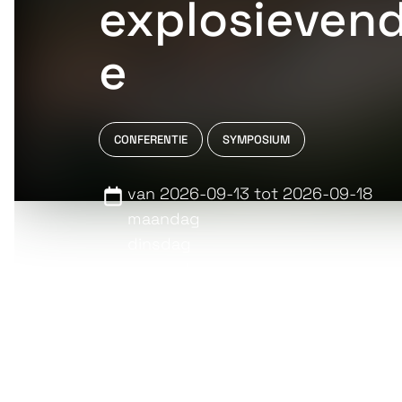
explosievend
e
CONFERENTIE
SYMPOSIUM
van 2026-09-13 tot 2026-09-18
maandag
dinsdag
woensdag
donderdag
vrijdag
zondag
ss Rotterdam, Rotterdam