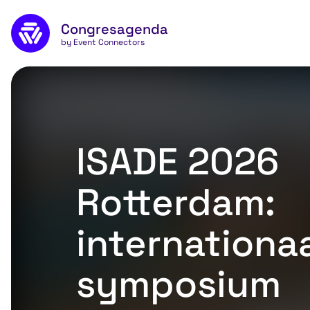
Naar de inhoud
Congresagenda
App
by Event Connectors
ISADE 2026
Rotterdam:
internationa
symposium