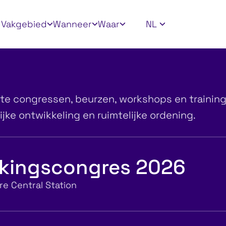
ly filters
Vakgebied
Wanneer
Waar
NL
e
te congressen, beurzen, workshops en training
ke ontwikkeling en ruimtelijke ordening.
jkingscongres 2026
e Central Station