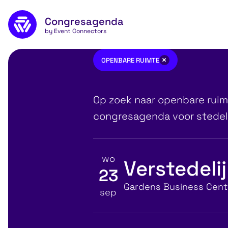
Naar de inhoud
Congresagenda
App
by Event Connectors
openbare ruimt
×
OPENBARE RUIMTE
Op zoek naar openbare ruim
congresagenda voor stedelij
wo
Verstedeli
23
Bekijk details voor
Locatie
Gardens Business Centr
sep