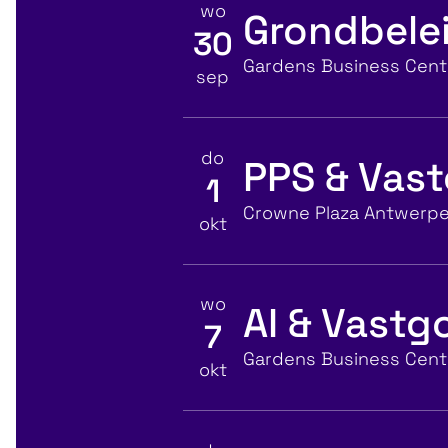
wo
Grondbelei
30
Bekijk details voor
Locatie
Gardens Business Centr
sep
do
PPS & Vas
1
Bekijk details voor
Locatie
Crowne Plaza Antwerp
okt
wo
AI & Vast
7
Bekijk details voor
Locatie
Gardens Business Centr
okt