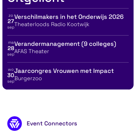
zo
Verschilmakers in het Onderwijs 2026
Bekijk details voor
27
Locatie
Theaterloods Radio Kootwijk
sep
ma
Verandermanagement (9 colleges)
Bekijk details voor
28
Locatie
AFAS Theater
sep
wo
Jaarcongres Vrouwen met Impact
Bekijk details voor
30
Locatie
Burgerzoo
sep
Psychologisc
eynote Slow Tech
in teams
Footer content
Event Connectors