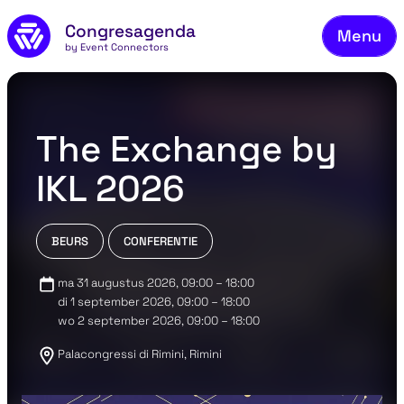
Ons
Naar de inhoud
Congresagenda
Menu
Bek
by Event Connectors
Mel
Vee
The Exchange by
Co
IKL 2026
Ov
Bl
BEURS
CONFERENTIE
Co
ma 31 augustus 2026
, 09:00 – 18:00
di 1 september 2026
, 09:00 – 18:00
wo 2 september 2026
, 09:00 – 18:00
Palacongressi di Rimini, Rimini