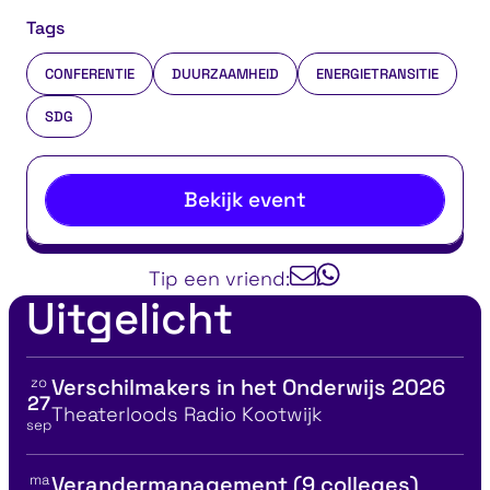
Tags
CONFERENTIE
DUURZAAMHEID
ENERGIETRANSITIE
SDG
Bekijk event
Tip een vriend:
Uitgelicht
zo
Verschilmakers in het Onderwijs 2026
Bekijk details voor
27
Locatie
Theaterloods Radio Kootwijk
sep
ma
Verandermanagement (9 colleges)
Bekijk details voor