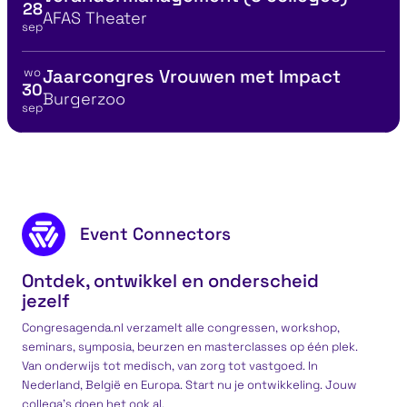
28
Locatie
AFAS Theater
sep
wo
Jaarcongres Vrouwen met Impact
Bekijk details voor
30
Locatie
Burgerzoo
sep
onlijke & Professionele groei
No show = No g
Footer content
Event Connectors
Ontdek, ontwikkel en onderscheid
jezelf
Congresagenda.nl verzamelt alle congressen, workshop,
seminars, symposia, beurzen en masterclasses op één plek.
Van onderwijs tot medisch, van zorg tot vastgoed. In
Nederland, België en Europa. Start nu je ontwikkeling. Jouw
collega’s doen het ook al.