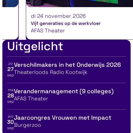
di 24 november 2026
ma
Vijf generaties op de werkvloer
Ver
AFAS Theater
AF
Uitgelicht
zo
Verschilmakers in het Onderwijs 2026
Bekijk details voor
27
Locatie
Theaterloods Radio Kootwijk
sep
ma
Verandermanagement (9 colleges)
Bekijk details voor
28
Locatie
AFAS Theater
sep
wo
Jaarcongres Vrouwen met Impact
Bekijk details voor
30
Locatie
Burgerzoo
sep