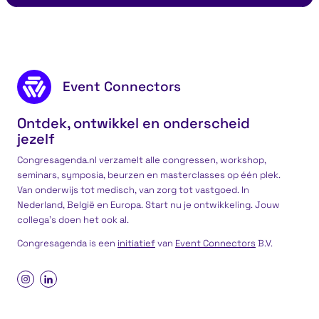
Grenzeloos Ondernemen
Effectief 
Footer content
Event Connectors
Ontdek, ontwikkel en onderscheid
jezelf
Congresagenda.nl verzamelt alle congressen, workshop,
seminars, symposia, beurzen en masterclasses op één plek.
Van onderwijs tot medisch, van zorg tot vastgoed. In
Nederland, België en Europa. Start nu je ontwikkeling. Jouw
collega’s doen het ook al.
Congresagenda is een
initiatief
van
Event Connectors
B.V.