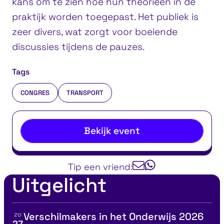
kans om te zien hoe hun theorieën in de
praktijk worden toegepast. Het publiek is
zeer divers, wat zorgt voor boeiende
discussies tijdens de pauzes.
Tags
CONGRES
TRANSPORT
Bekijk event
Tip een vriend:
Uitgelicht
zo
Verschilmakers in het Onderwijs 2026
Bekijk details voor
27