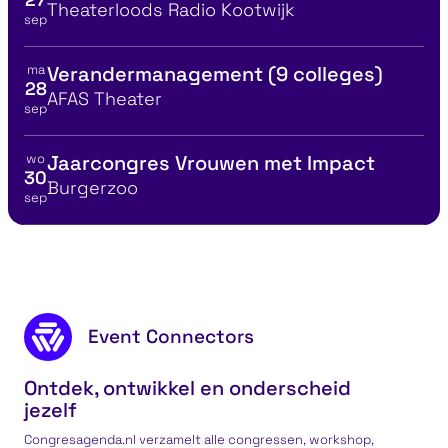
Locatie
Theaterloods Radio Kootwijk
sep
ma
Verandermanagement (9 colleges)
Bekijk details voor
28
Locatie
AFAS Theater
sep
wo
Jaarcongres Vrouwen met Impact
Bekijk details voor
30
Locatie
Burgerzoo
sep
Leiderschap
Persoonlij
Footer content
Event Connectors
Ontdek, ontwikkel en onderscheid
jezelf
Congresagenda.nl verzamelt alle congressen, workshop,