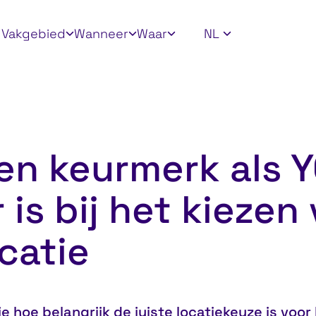
ly filters
Vakgebied
Wanneer
Waar
NL
n keurmerk als Y
is bij het kiezen
catie
e hoe belangrijk de juiste locatiekeuze is voor