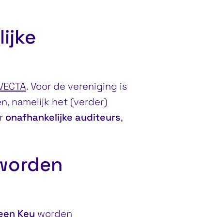
ijke
VECTA
. Voor de vereniging is
n, namelijk het (verder)
or
onafhankelijke auditeurs
,
 worden
een Key
worden