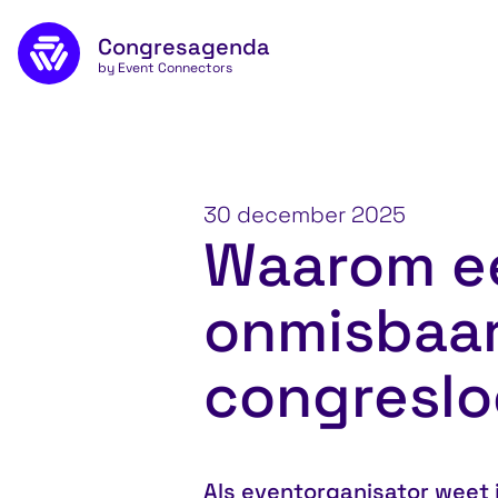
Naar de inhoud
Congresagenda
App
by Event Connectors
30 december 2025
Waarom ee
onmisbaar 
congreslo
Als eventorganisator weet j