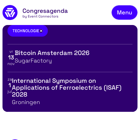
Ons
Naar de inhoud
Congresagenda
Menu
Bek
by Event Connectors
Mel
technologie
×
TECHNOLOGIE
Vee
vr
Bitcoin Amsterdam 2026
Co
Bekijk details voor
13
Locatie
SugarFactory
nov
Ov
Bl
za
International Symposium on
Bekijk details voor
1
Applications of Ferroelectrics (ISAF)
Co
jul
2028
Locatie
Groningen
MBA in één dag met Ben Tiggelaar