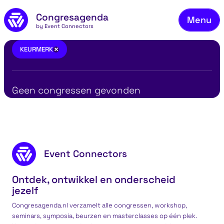
Ons
Naar de inhoud
Congresagenda
Menu
Bek
by Event Connectors
Mel
Keurmerk
×
KEURMERK
Vee
Co
Geen congressen gevonden
Ov
MBA in één dag met Ben Tiggelaar
Bl
Footer content
Co
Event Connectors
Ontdek, ontwikkel en onderscheid
jezelf
Congresagenda.nl verzamelt alle congressen, workshop,
seminars, symposia, beurzen en masterclasses op één plek.