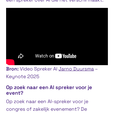
Bron:
Video Spreker AI
Jarno Duursma
–
Keynote 2025
Op zoek naar een AI spreker voor je
event?
Op zoek naar een AI-spreker voor je
congres of zakelijk evenement? De