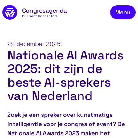
Ons
Naar de inhoud
Congresagenda
Menu
Bek
by Event Connectors
Mel
Vee
29 december 2025
Nationale AI Awards
Co
2025: dit zijn de
Ov
Bl
beste AI-sprekers
Co
van Nederland
Zoek je een spreker over kunstmatige
intelligentie voor je congres of event? De
Nationale AI Awards 2025 maken het