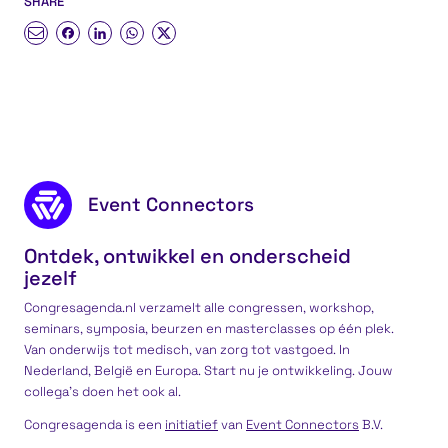
SHARE
Effectief leiderschap
Persoonl
Footer content
Event Connectors
Ontdek, ontwikkel en onderscheid
jezelf
Congresagenda.nl verzamelt alle congressen, workshop,
seminars, symposia, beurzen en masterclasses op één plek.
Van onderwijs tot medisch, van zorg tot vastgoed. In
Nederland, België en Europa. Start nu je ontwikkeling. Jouw
collega’s doen het ook al.
Congresagenda is een
initiatief
van
Event Connectors
B.V.