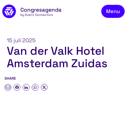
Ons
Naar de inhoud
Congresagenda
Menu
Bek
by Event Connectors
Mel
Vee
15 juli 2025
Van der Valk Hotel
Co
Amsterdam Zuidas
Ov
Bl
SHARE
Co
Communicatie Canvas®