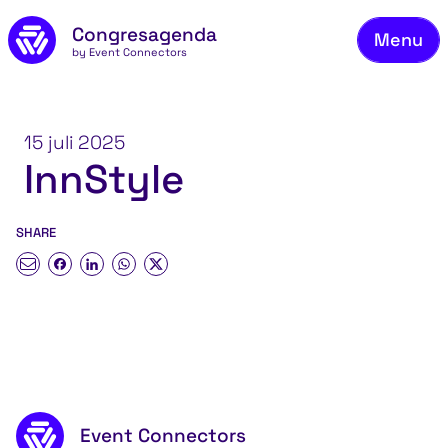
Ons
Naar de inhoud
Congresagenda
Menu
Bek
by Event Connectors
Mel
Vee
15 juli 2025
InnStyle
Co
Ov
SHARE
Bl
Co
Psychologische en sociale veiligheid
in teams
Footer content
Event Connectors