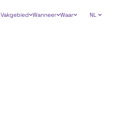
ly filters
Vakgebied
Wanneer
Waar
NL