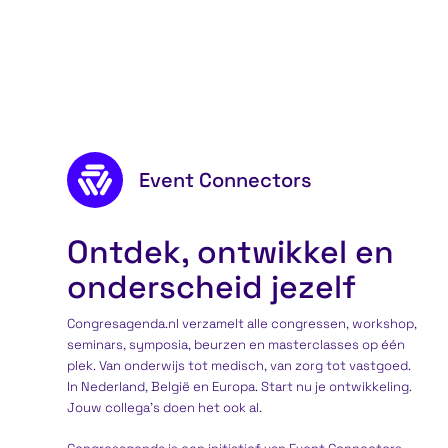
Persoonlijke &
Professionele groei
Footer content
Event Connectors
Ontdek, ontwikkel en
onderscheid jezelf
Congresagenda.nl verzamelt alle congressen, workshop,
seminars, symposia, beurzen en masterclasses op één
plek. Van onderwijs tot medisch, van zorg tot vastgoed.
In Nederland, België en Europa. Start nu je ontwikkeling.
Jouw collega’s doen het ook al.