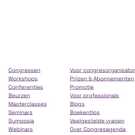
Leiderschap
Effec
Congressen
Voor congresorganisato
Workshops
Prijzen & Abonnementen
Conferenties
Promotie
Beurzen
Voor professionals
Masterclasses
Blogs
Seminars
Boekentips
Symposia
Veelgestelde vragen
Webinars
Over Congresagenda