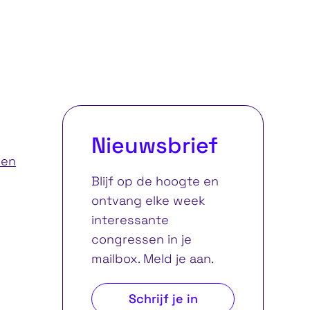
tief leiderschap
Lees alles ov
Nieuwsbrief
ren
Blijf op de hoogte en
ontvang elke week
interessante
congressen in je
mailbox. Meld je aan.
Schrijf je in