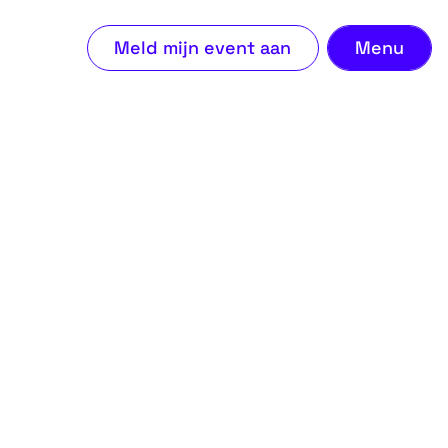
Ons 
Meld mijn event aan
Menu
Beki
Meld
Veel
Con
Ove
Blog
Con