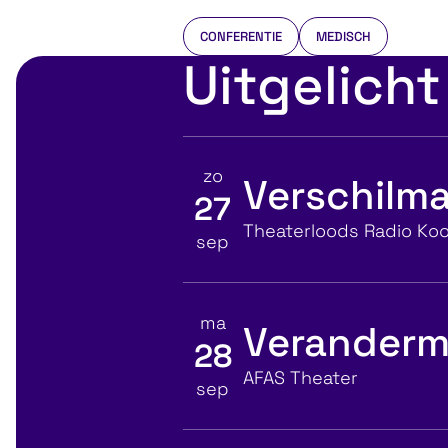
CONFERENTIE
MEDISCH
Uitgelicht
zo
Verschilma
27
Bekijk details voor
Locatie
Theaterloods Radio Koo
sep
ma
Veranderm
28
Bekijk details voor
Locatie
AFAS Theater
sep