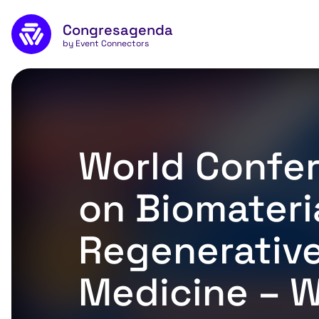
Naar de inhoud
Congresagenda
App
by Event Connectors
World Confe
on Biomateri
Regenerativ
Medicine – 