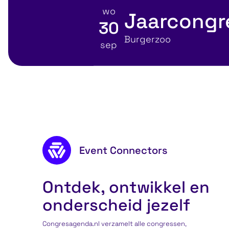
wo
Jaarcongr
30
Bekijk details voor
Locatie
Burgerzoo
sep
BA in één dag met
Persoonl
en Tiggelaar
Professi
Footer content
Event Connectors
Ontdek, ontwikkel en
onderscheid jezelf
Congresagenda.nl verzamelt alle congressen,