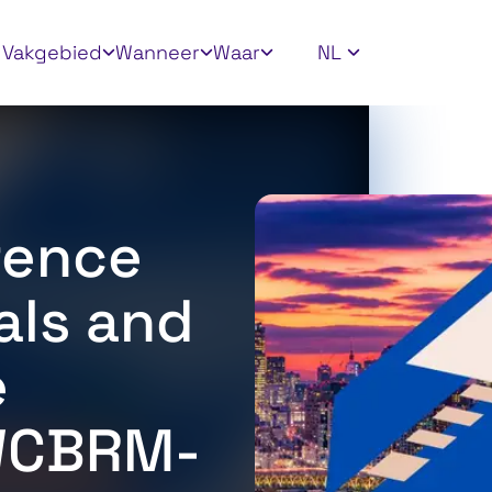
ly filters
Vakgebied
Wanneer
Waar
NL
rence
als and
e
WCBRM-