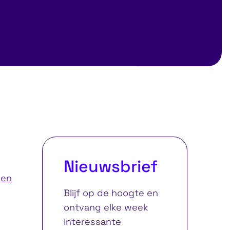
 en
d in
No show = No go
Nieuwsbrief
ren
Blijf op de hoogte en
ontvang elke week
interessante