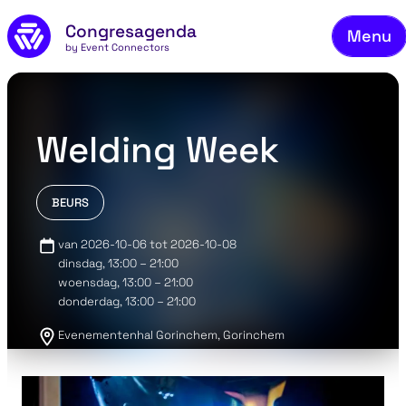
On
Naar de inhoud
Congresagenda
Menu
Be
by Event Connectors
Me
Ve
Welding Week
C
Ov
BEURS
Bl
van 2026-10-06 tot 2026-10-08
dinsdag
, 13:00 – 21:00
Co
woensdag
, 13:00 – 21:00
donderdag
, 13:00 – 21:00
Evenementenhal Gorinchem, Gorinchem