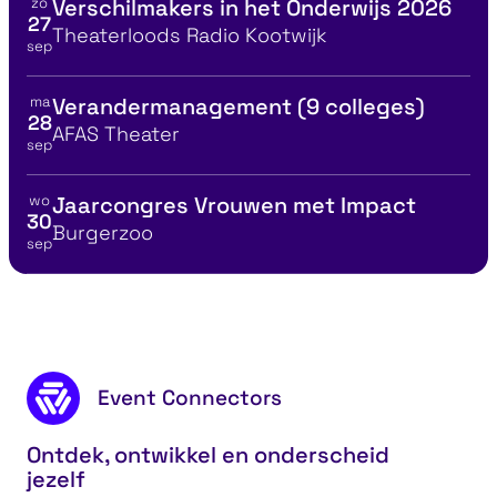
zo
Verschilmakers in het Onderwijs 2026
Bekijk details voor
27
Locatie
Theaterloods Radio Kootwijk
sep
ma
Verandermanagement (9 colleges)
Bekijk details voor
28
Locatie
AFAS Theater
sep
wo
Jaarcongres Vrouwen met Impact
Bekijk details voor
30
Locatie
Burgerzoo
sep
eynote Slow Tech
Soofos Life
Footer content
Event Connectors
Ontdek, ontwikkel en onderscheid
jezelf