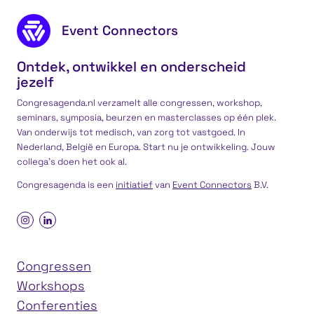
Footer content
Event Connectors
Ontdek, ontwikkel en onderscheid
jezelf
Congresagenda.nl verzamelt alle congressen, workshop,
seminars, symposia, beurzen en masterclasses op één plek.
Van onderwijs tot medisch, van zorg tot vastgoed. In
Nederland, België en Europa. Start nu je ontwikkeling. Jouw
collega’s doen het ook al.
Congresagenda is een
initiatief
van
Event Connectors
B.V.
Congressen
Workshops
Conferenties