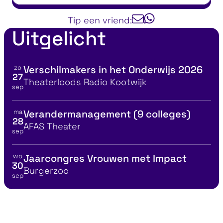
Tip een vriend:
Uitgelicht
zo
Verschilmakers in het Onderwijs 2026
Bekijk details voor
27
Locatie
Theaterloods Radio Kootwijk
sep
ma
Verandermanagement (9 colleges)
Bekijk details voor
28
Locatie
AFAS Theater
sep
wo
Jaarcongres Vrouwen met Impact
Bekijk details voor
30
Locatie
Burgerzoo
sep
Vind je ideale baan
Communicat