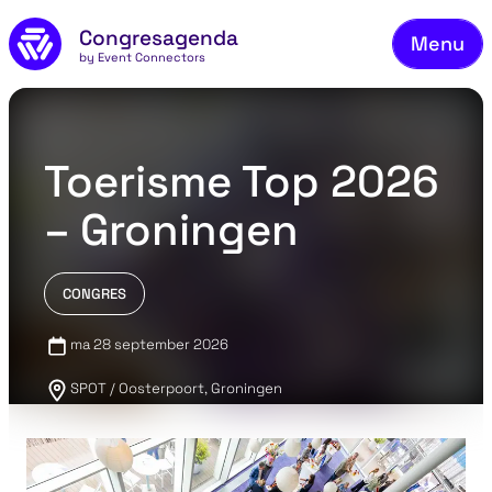
Ons
Naar de inhoud
Congresagenda
Menu
Bek
by Event Connectors
Mel
Vee
Toerisme Top 2026
Co
– Groningen
Ov
Bl
CONGRES
Co
ma 28 september 2026
SPOT / Oosterpoort, Groningen