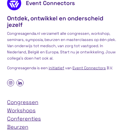
Footer content
Event Connectors
Ontdek, ontwikkel en onderscheid
jezelf
Congresagenda.nl verzamelt alle congressen, workshop,
seminars, symposia, beurzen en masterclasses op één plek.
Van onderwijs tot medisch, van zorg tot vastgoed. In
Nederland, België en Europa. Start nu je ontwikkeling. Jouw
collega’s doen het ook al.
Congresagenda is een
initiatief
van
Event Connectors
B.V.
Congressen
Workshops
Conferenties
Beurzen