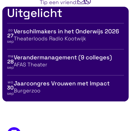
Tip een vriend:
Uitgelicht
zo
Verschilmakers in het Onderwijs 2026
Bekijk details voor
27
Locatie
Theaterloods Radio Kootwijk
sep
ma
Verandermanagement (9 colleges)
Bekijk details voor
28
Locatie
AFAS Theater
sep
wo
Jaarcongres Vrouwen met Impact
Bekijk details voor
30
Locatie
Burgerzoo
sep
ommunicatie Canvas®
Persoonlijke