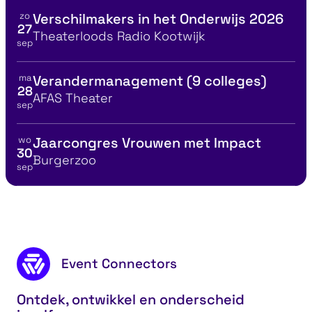
zo
Verschilmakers in het Onderwijs 2026
Bekijk details voor
27
Locatie
Theaterloods Radio Kootwijk
sep
ma
Verandermanagement (9 colleges)
Bekijk details voor
28
Locatie
AFAS Theater
sep
wo
Jaarcongres Vrouwen met Impact
Bekijk details voor
30
Locatie
Burgerzoo
sep
Communicatie Canvas®
Lees al
Footer content
Event Connectors
Ontdek, ontwikkel en onderscheid