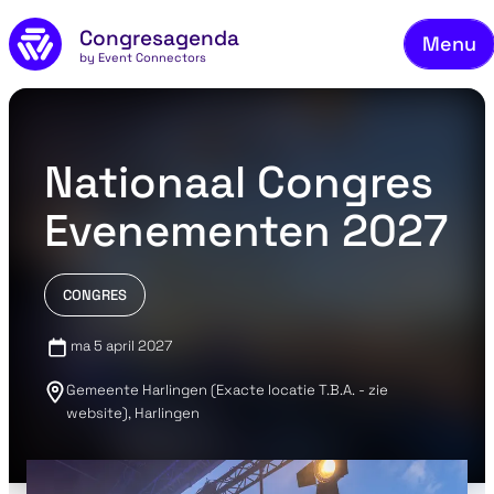
On
Naar de inhoud
Congresagenda
Menu
Be
by Event Connectors
Me
Ve
Nationaal Congres
C
Evenementen 2027
Ov
Bl
CONGRES
Co
ma 5 april 2027
Gemeente Harlingen (Exacte locatie T.B.A. - zie
website), Harlingen