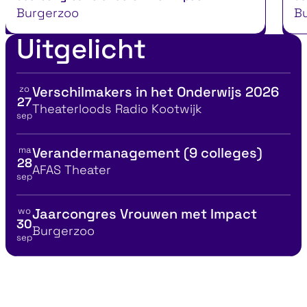
Burgerzoo
Burg
Uitgelicht
zo
Verschilmakers in het Onderwijs 2026
Bekijk details voor
27
Locatie
Theaterloods Radio Kootwijk
sep
ma
Verandermanagement (9 colleges)
Bekijk details voor
28
Locatie
AFAS Theater
sep
wo
Jaarcongres Vrouwen met Impact
Bekijk details voor
30
Locatie
Burgerzoo
sep
ees alles over AI
Vind je ideal