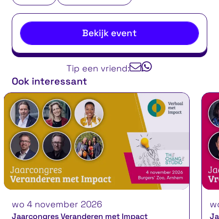
Bekijk event
Tip een vriend:
Ook interessant
wo 4 november 2026
wo 3
Jaarcongres Veranderen met Impact
Jaarc