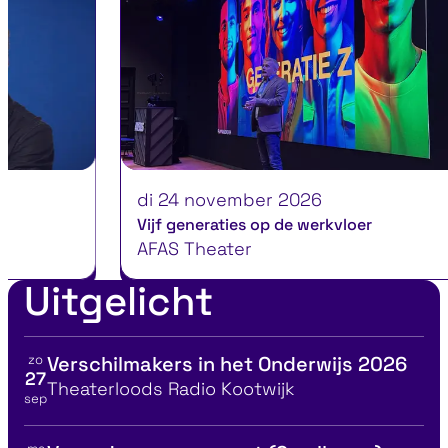
di 24 november 2026
Vijf generaties op de werkvloer
AFAS Theater
Uitgelicht
zo
Verschilmakers in het Onderwijs 2026
Bekijk details voor
27
Locatie
Theaterloods Radio Kootwijk
sep