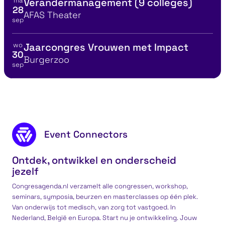
ma
Verandermanagement (9 colleges)
Bekijk details voor
28
Locatie
AFAS Theater
sep
wo
Jaarcongres Vrouwen met Impact
Bekijk details voor
30
Locatie
Burgerzoo
sep
Soofos Lifetime Membership
MBA i
Footer content
Event Connectors
Ontdek, ontwikkel en onderscheid
jezelf
Congresagenda.nl verzamelt alle congressen, workshop,
seminars, symposia, beurzen en masterclasses op één plek.
Van onderwijs tot medisch, van zorg tot vastgoed. In
Nederland, België en Europa. Start nu je ontwikkeling. Jouw