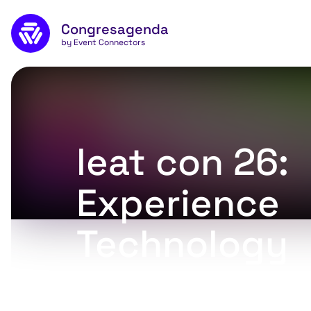
Naar de inhoud
Congresagenda
App
by Event Connectors
leat con 26:
Experience
Technology
Convention 