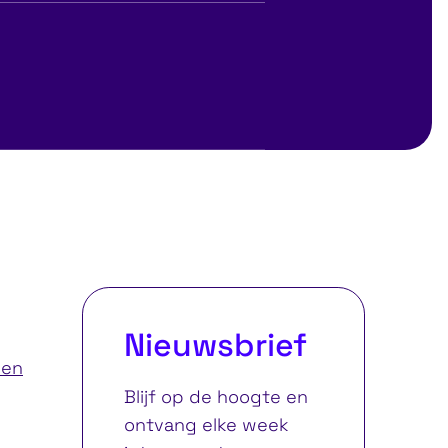
Psychologische en
sociale veiligheid in
 go
teams
Nieuwsbrief
ren
Blijf op de hoogte en
ontvang elke week