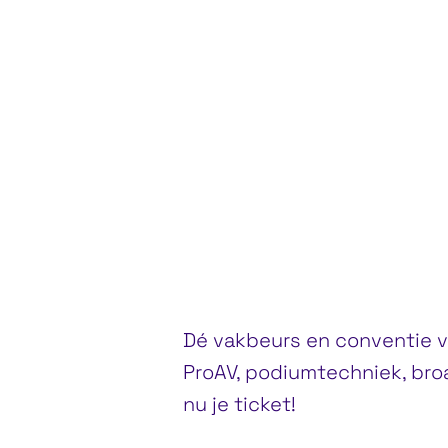
BEURS
CONFERENTIE
WORKSHOP
di 6 oktober 2026
, 09:00 – 18:00
wo 7 oktober 2026
, 09:00 – 18:00
do 8 oktober 2026
, 09:00 – 18:00
Hambureger Messe, Hamburg
Dé vakbeurs en conventie vo
ProAV, podiumtechniek, bro
nu je ticket!