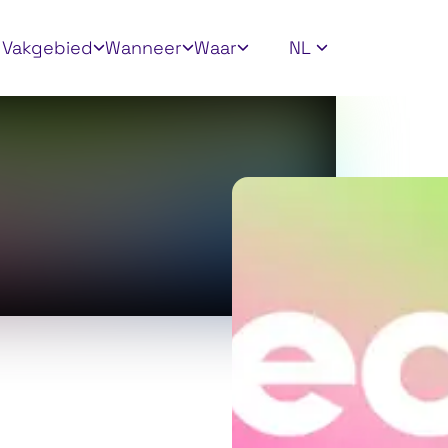
ly filters
Vakgebied
Wanneer
Waar
NL
2026