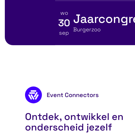
wo
Jaarcongr
30
Bekijk details voor
Locatie
Burgerzoo
sep
Leiderschap
Commu
Footer content
Event Connectors
Ontdek, ontwikkel en
onderscheid jezelf