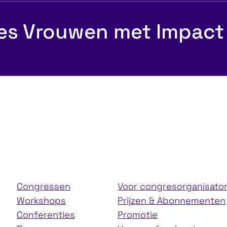
es Vrouwen met Impact
nicatie Canvas®
No show = No
Congressen
Voor congresorganisato
Workshops
Prijzen & Abonnementen
Conferenties
Promotie