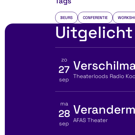
Tags
BEURS
CONFERENTIE
WORKSH
Uitgelicht
zo
Verschilma
27
Bekijk details voor
Locatie
Theaterloods Radio Koo
sep
ma
Veranderm
28
Bekijk details voor
Locatie
AFAS Theater
sep