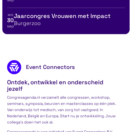
wo
Jaarcongres Vrouwen met Impact
Bekijk details voor
30
Locatie
Burgerzoo
sep
anagementboek Top 100
Communicat
Footer content
Event Connectors
Ontdek, ontwikkel en onderscheid
jezelf
Congresagenda.nl verzamelt alle congressen, workshop,
seminars, symposia, beurzen en masterclasses op één plek.
Van onderwijs tot medisch, van zorg tot vastgoed. In
Nederland, België en Europa. Start nu je ontwikkeling. Jouw
collega’s doen het ook al.
Congresagenda is een
initiatief
van
Event Connectors
B.V.