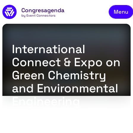
On
Naar de inhoud
Congresagenda
Menu
Be
by Event Connectors
Me
Ve
International
C
Connect & Expo on
Ov
Green Chemistry
Bl
and Environmental
Co
Engineering
(ENVIRONCONNECT
2027)