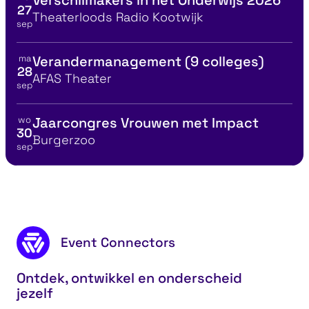
Bekijk details voor
27
Locatie
Theaterloods Radio Kootwijk
sep
ma
Verandermanagement (9 colleges)
Bekijk details voor
28
Locatie
AFAS Theater
sep
wo
Jaarcongres Vrouwen met Impact
Bekijk details voor
30
Locatie
Burgerzoo
sep
MBA in één dag met Ben Tiggelaar
Manag
Footer content
Event Connectors
Ontdek, ontwikkel en onderscheid
jezelf