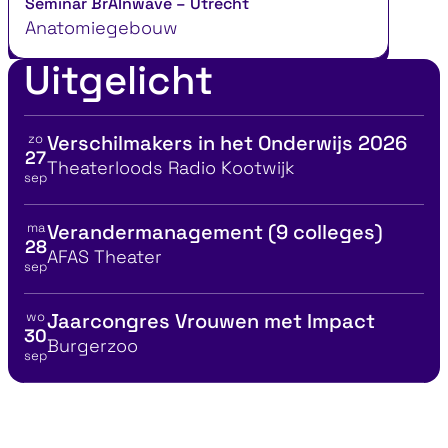
Seminar BrAInwave – Utrecht
Anatomiegebouw
Uitgelicht
zo
Verschilmakers in het Onderwijs 2026
Bekijk details voor
27
Locatie
Theaterloods Radio Kootwijk
sep
ma
Verandermanagement (9 colleges)
Bekijk details voor
28
Locatie
AFAS Theater
sep
wo
Jaarcongres Vrouwen met Impact
Bekijk details voor
30
Locatie
Burgerzoo
sep
fectief leiderschap
Vind je ideal