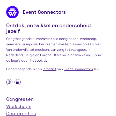
Footer content
Event Connectors
Ontdek, ontwikkel en onderscheid
jezelf
Congresagenda.nl verzamelt alle congressen, workshop,
seminars, symposia, beurzen en masterclasses op één plek.
Van onderwijs tot medisch, van zorg tot vastgoed. In
Nederland, België en Europa. Start nu je ontwikkeling. Jouw
collega’s doen het ook al.
Congresagenda is een
initiatief
van
Event Connectors
B.V.
Congressen
Workshops
Conferenties