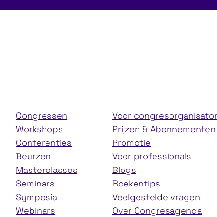
e Slow Tech
No show = No 
Congressen
Voor congresorganisato
Workshops
Prijzen & Abonnementen
Conferenties
Promotie
Beurzen
Voor professionals
Masterclasses
Blogs
Seminars
Boekentips
Symposia
Veelgestelde vragen
Webinars
Over Congresagenda