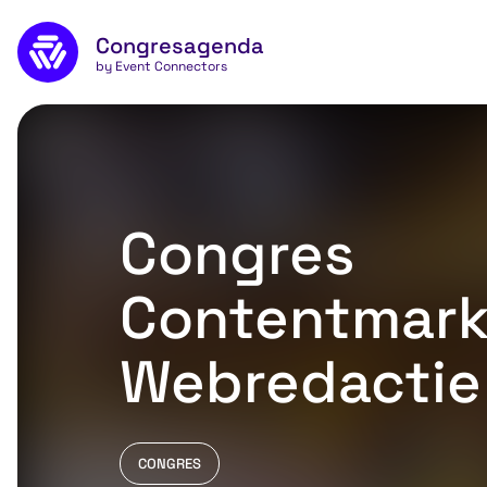
Naar de inhoud
Congresagenda
App
by Event Connectors
Congres
Contentmark
Webredactie
CONGRES