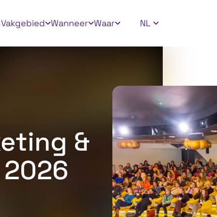
ly filters
Vakgebied
Wanneer
Waar
NL
eting &
 2026