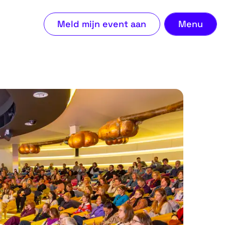
Ons 
Meld mijn event aan
Menu
Beki
Meld
Veel
Con
Ove
Blog
Con