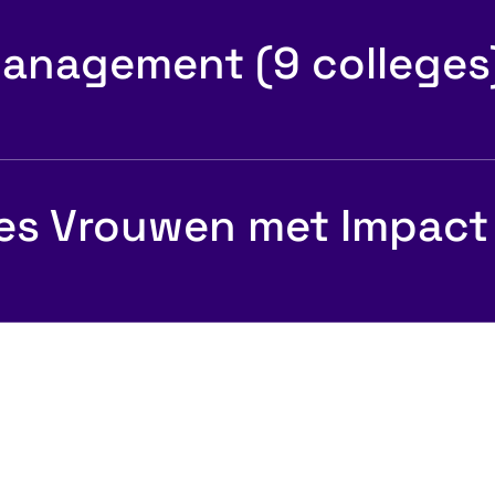
anagement (9 colleges
es Vrouwen met Impact
entboek Top
Persoonlijke &
Professionele gr