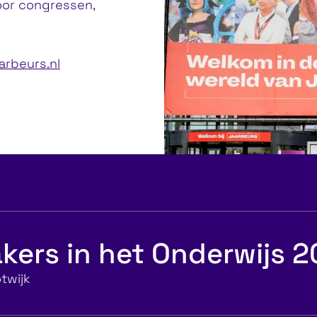
door congressen,
aarbeurs.nl
kers in het Onderwijs 
twijk