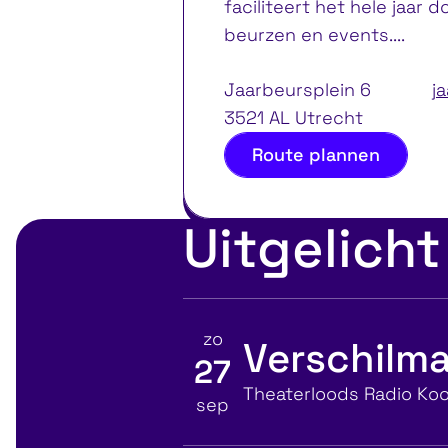
faciliteert het hele jaar 
beurzen en events....
Jaarbeursplein 6
j
3521 AL Utrecht
Route plannen
Uitgelicht
zo
Verschilma
27
Bekijk details voor
Locatie
Theaterloods Radio Koo
sep