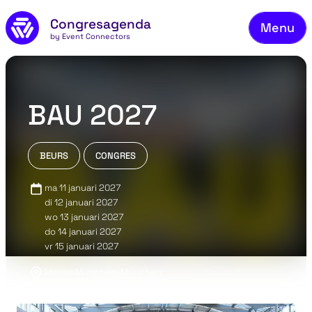
Ons
Naar de inhoud
Congresagenda
Menu
Bek
by Event Connectors
Mel
Vee
BAU 2027
Co
Ov
BEURS
CONGRES
Bl
ma 11 januari 2027
di 12 januari 2027
Co
wo 13 januari 2027
do 14 januari 2027
vr 15 januari 2027
Messe München, München