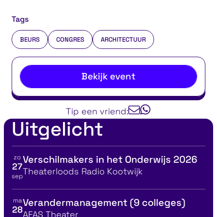
Tags
BEURS
CONGRES
ARCHITECTUUR
Bekijk event
Tip een vriend:
Uitgelicht
zo
Verschilmakers in het Onderwijs 2026
Bekijk details voor
27
Locatie
Theaterloods Radio Kootwijk
sep
ma
Verandermanagement (9 colleges)
Bekijk details voor
28
Locatie
AFAS Theater