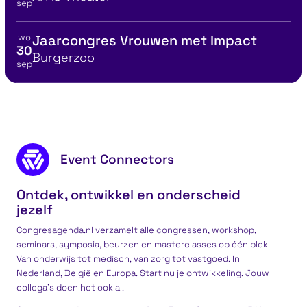
sep
wo
Jaarcongres Vrouwen met Impact
Bekijk details voor
30
Locatie
Burgerzoo
sep
No show = No go
Vind je idea
Footer content
Event Connectors
Ontdek, ontwikkel en onderscheid
jezelf
Congresagenda.nl verzamelt alle congressen, workshop,
seminars, symposia, beurzen en masterclasses op één plek.
Van onderwijs tot medisch, van zorg tot vastgoed. In
Nederland, België en Europa. Start nu je ontwikkeling. Jouw
collega’s doen het ook al.