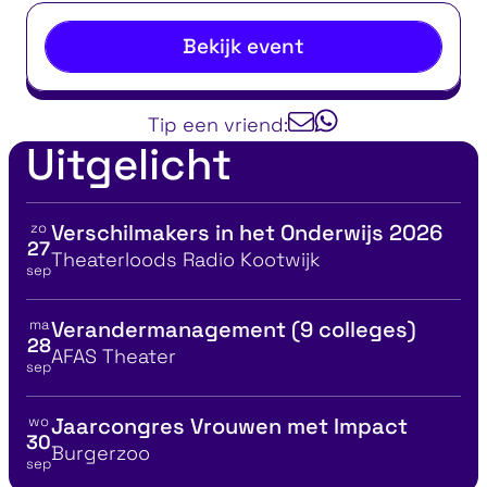
Bekijk event
Tip een vriend:
Uitgelicht
zo
Verschilmakers in het Onderwijs 2026
Bekijk details voor
27
Locatie
Theaterloods Radio Kootwijk
sep
ma
Verandermanagement (9 colleges)
Bekijk details voor
28
Locatie
AFAS Theater
sep
wo
Jaarcongres Vrouwen met Impact
Bekijk details voor
30
Locatie
Burgerzoo
sep