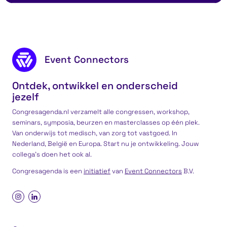
Communicatie Canvas®
Leiderscha
Footer content
Event Connectors
Ontdek, ontwikkel en onderscheid
jezelf
Congresagenda.nl verzamelt alle congressen, workshop,
seminars, symposia, beurzen en masterclasses op één plek.
Van onderwijs tot medisch, van zorg tot vastgoed. In
Nederland, België en Europa. Start nu je ontwikkeling. Jouw
collega’s doen het ook al.
Congresagenda is een
initiatief
van
Event Connectors
B.V.