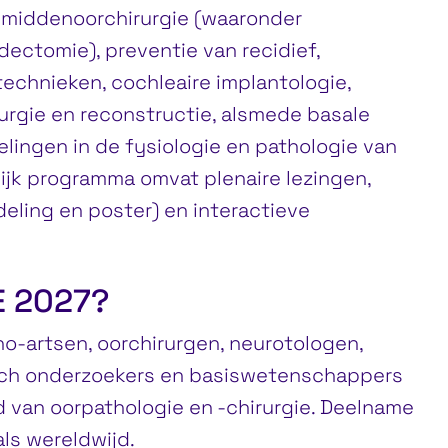
j middenoorchirurgie (waaronder
ectomie), preventie van recidief,
echnieken, cochleaire implantologie,
rgie en reconstructie, alsmede basale
lingen in de fysiologie en pathologie van
ijk programma omvat plenaire lezingen,
eling en poster) en interactieve
E 2027?
no-artsen, oorchirurgen, neurotologen,
isch onderzoekers en basiswetenschappers
ed van oorpathologie en -chirurgie. Deelname
ls wereldwijd.