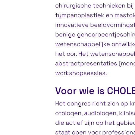
chirurgische technieken bi
tympanoplastiek en mastoid
innovatieve beeldvormingst
benige gehoorbeentjeschiru
wetenschappelijke ontwikke
het oor. Het wetenschappel
abstractpresentaties (mond
workshopsessies.
Voor wie is CHOL
Het congres richt zich op k
otologen, audiologen, klin
die actief zijn op het gebi
staat open voor professiona