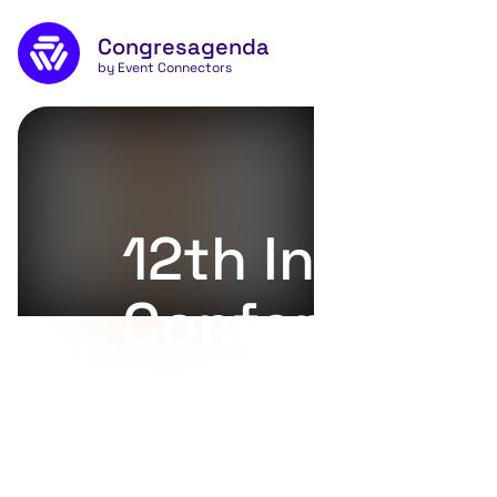
Naar de inhoud
Congresagenda
App
by Event Connectors
12th Internat
Conference 
Cholesteato
Ear Surgery 