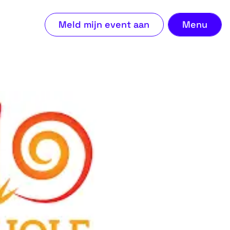
Ons 
Meld mijn event aan
Menu
Beki
Meld
Veel
Con
Ove
Blog
Con