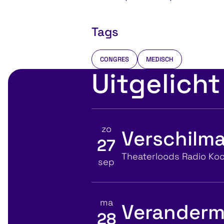
Tags
CONGRES
MEDISCH
Uitgelicht
zo
Verschilma
27
Bekijk details voor
Locatie
Theaterloods Radio Koo
sep
ma
Veranderm
28