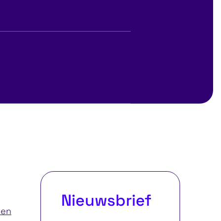
Psychologische e
tboek Top
sociale veiligheid i
teams
Nieuwsbrief
ren