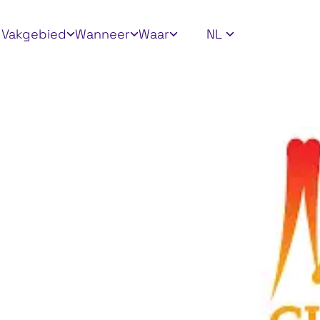
ly filters
Vakgebied
Wanneer
Waar
NL
ional
on
ma and
(CHOLE