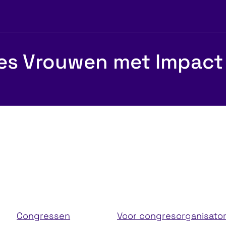
es Vrouwen met Impact
fos Lifetime
Managemen
bership
100
Congressen
Voor congresorganisato