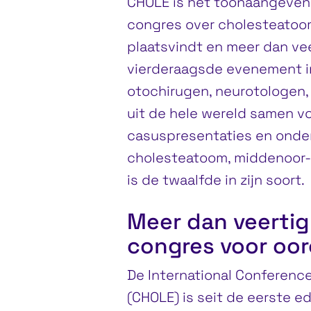
CHOLE is het toonaangeven
congres over cholesteatoom e
plaatsvindt en meer dan vee
vierderaagsde evenement i
otochirugen, neurotologen,
uit de hele wereld samen vo
casuspresentaties en onde
cholesteatoom, middenoor- 
is de twaalfde in zijn soort.
Meer dan veertig 
congres voor oor
De International Conferenc
(CHOLE) is seit de eerste e